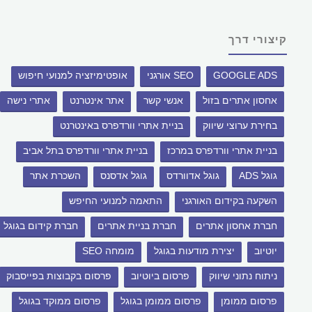
קיצורי דרך
GOOGLE ADS
SEO אורגני
אופטימיזציה למנועי חיפוש
אחסון אתרים בזול
אנשי קשר
אתר אינטרנט
אתרי נישה
בחירת ערוצי שיווק
בניית אתרי וורדפרס באינטרנט
בניית אתרי וורדפרס במרכז
בניית אתרי וורדפרס בתל אביב
גוגל ADS
גוגל אדוורדס
גוגל אדסנס
השכרת אתר
השקעה בקידום האורגני
התאמה למנועי החיפש
חברת אחסון אתרים
חברת בניית אתרים
חברת קידום בגוגל
יוטיוב
יצירת מודעות בגוגל
מומחה SEO
ניתוח נתוני שיווק
פרסום ביוטיוב
פרסום בקבוצות בפייסבוק
פרסום ממומן
פרסום ממומן בגוגל
פרסום ממוקד בגוגל